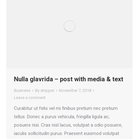
Nulla glavrida – post with media & text
Business
By
stripper
November 7, 2018
Leave a comment
Curabitur ut felis vel mi finibus pretium nec pretium
tellus. Donec a purus vehicula, fringilla ligula ac,
posuere nisi. Cras nisl lacus, volutpat a odio posuere,
iaculis sollicitudin purus. Praesent euismod volutpat